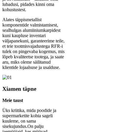
lubadusi, pidades kinni oma
kohustustest.
Alates täppismetallist
komponentide valmistamisest,
sealhulgas alumiiniumkarpidest
kuni kaupluse inventari
väljapanekuni, garanteerime teile,
et teie tootmisvajadustega RFR-i
tulek on pingevaba kogemus, mis
lõpeb kvaliteetse tootega, ja saate
aru, miks oleme säilitanud
klientide lojaalsuse ja usalduse.
Xiamen täpne
Meie taust
Üks kriitika, mida poodide ja
supermarketite kohta sageli
kuuleme, on sama
sisekujundus.On palju
jaemüüjaid, kes müüvad