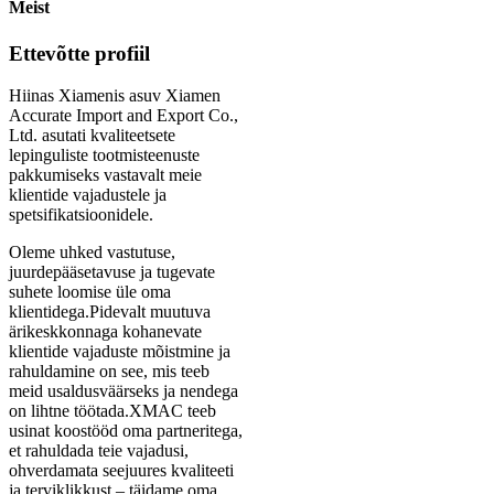
Meist
Ettevõtte profiil
Hiinas Xiamenis asuv Xiamen
Accurate Import and Export Co.,
Ltd. asutati kvaliteetsete
lepinguliste tootmisteenuste
pakkumiseks vastavalt meie
klientide vajadustele ja
spetsifikatsioonidele.
Oleme uhked vastutuse,
juurdepääsetavuse ja tugevate
suhete loomise üle oma
klientidega.Pidevalt muutuva
ärikeskkonnaga kohanevate
klientide vajaduste mõistmine ja
rahuldamine on see, mis teeb
meid usaldusväärseks ja nendega
on lihtne töötada.XMAC teeb
usinat koostööd oma partneritega,
et rahuldada teie vajadusi,
ohverdamata seejuures kvaliteeti
ja terviklikkust – täidame oma