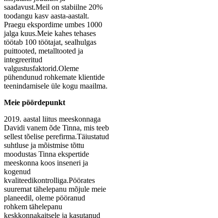
saadavust.Meil on stabiilne 20%
toodangu kasv aasta-aastalt.
Praegu ekspordime umbes 1000
jalga kuus.Meie kahes tehases
töötab 100 töötajat, sealhulgas
puittooted, metalltooted ja
integreeritud
valgustusfaktorid.Oleme
pühendunud rohkemate klientide
teenindamisele üle kogu maailma.
Meie pöördepunkt
2019. aastal liitus meeskonnaga
Davidi vanem õde Tinna, mis teeb
sellest tõelise perefirma.Täiustatud
suhtluse ja mõistmise tõttu
moodustas Tinna ekspertide
meeskonna koos inseneri ja
kogenud
kvaliteedikontrolliga.Pöörates
suuremat tähelepanu mõjule meie
planeedil, oleme pööranud
rohkem tähelepanu
keskkonnakaitsele ja kasutanud