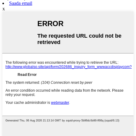
Saada email
x