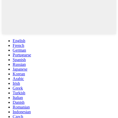
English
French
German
Portuguese
Spanish
Russian
Japanese
Korean
Arabic
Irish
Greek
Turkish
Italian
Danish
Romanian
Indonesian
Czech