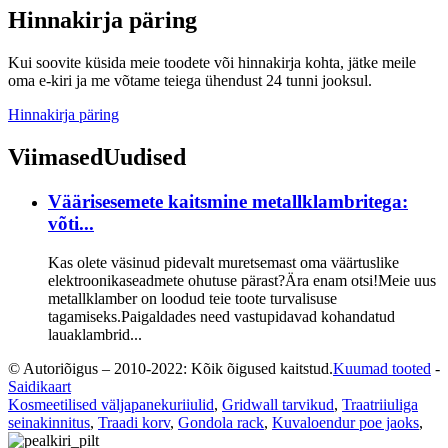
Hinnakirja päring
Kui soovite küsida meie toodete või hinnakirja kohta, jätke meile
oma e-kiri ja me võtame teiega ühendust 24 tunni jooksul.
Hinnakirja päring
Viimased
Uudised
Väärisesemete kaitsmine metallklambritega:
võti...
Kas olete väsinud pidevalt muretsemast oma väärtuslike
elektroonikaseadmete ohutuse pärast?Ära enam otsi!Meie uus
metallklamber on loodud teie toote turvalisuse
tagamiseks.Paigaldades need vastupidavad kohandatud
lauaklambrid...
© Autoriõigus – 2010-2022: Kõik õigused kaitstud.
Kuumad tooted
-
Saidikaart
Kosmeetilised väljapanekuriiulid
,
Gridwall tarvikud
,
Traatriiuliga
seinakinnitus
,
Traadi korv
,
Gondola rack
,
Kuvaloendur poe jaoks
,