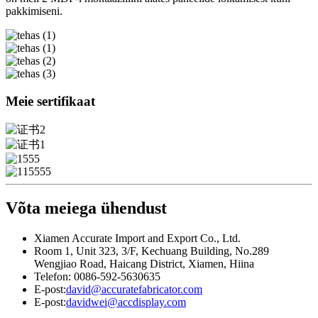
pakkimiseni.
Meie sertifikaat
Võta meiega ühendust
Xiamen Accurate Import and Export Co., Ltd.
Room 1, Unit 323, 3/F, Kechuang Building, No.289
Wengjiao Road, Haicang District, Xiamen, Hiina
Telefon: 0086-592-5630635
E-post:
david@accuratefabricator.com
E-post:
davidwei@accdisplay.com