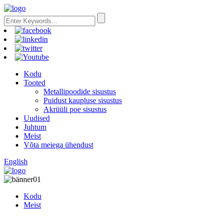
Kodu
Tooted
Metallipoodide sisustus
Puidust kaupluse sisustus
Akrüüli poe sisustus
Uudised
Juhtum
Meist
Võta meiega ühendust
English
Kodu
Meist