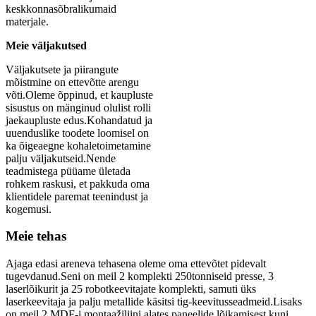
keskkonnasõbralikumaid
materjale.
Meie väljakutsed
Väljakutsete ja piirangute
mõistmine on ettevõtte arengu
võti.Oleme õppinud, et kaupluste
sisustus on mänginud olulist rolli
jaekaupluste edus.Kohandatud ja
uuenduslike toodete loomisel on
ka õigeaegne kohaletoimetamine
palju väljakutseid.Nende
teadmistega püüame ületada
rohkem raskusi, et pakkuda oma
klientidele paremat teenindust ja
kogemusi.
Meie tehas
Ajaga edasi areneva tehasena oleme oma ettevõtet pidevalt
tugevdanud.Seni on meil 2 komplekti 250tonniseid presse, 3
laserlõikurit ja 25 robotkeevitajate komplekti, samuti üks
laserkeevitaja ja palju metallide käsitsi tig-keevitusseadmeid.Lisaks
on meil 2 MDF-i montaažiliini alates paneelide lõikamisest kuni