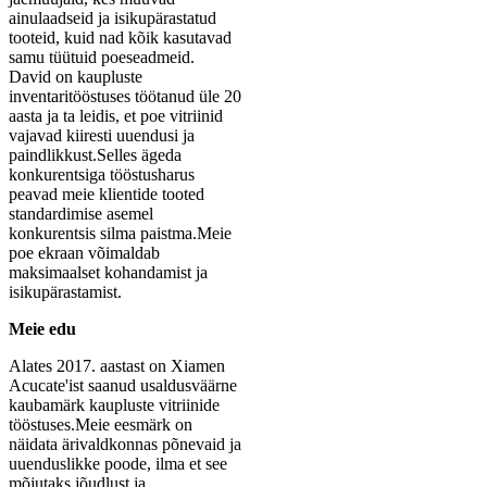
ainulaadseid ja isikupärastatud
tooteid, kuid nad kõik kasutavad
samu tüütuid poeseadmeid.
David on kaupluste
inventaritööstuses töötanud üle 20
aasta ja ta leidis, et poe vitriinid
vajavad kiiresti uuendusi ja
paindlikkust.Selles ägeda
konkurentsiga tööstusharus
peavad meie klientide tooted
standardimise asemel
konkurentsis silma paistma.Meie
poe ekraan võimaldab
maksimaalset kohandamist ja
isikupärastamist.
Meie edu
Alates 2017. aastast on Xiamen
Acucate'ist saanud usaldusväärne
kaubamärk kaupluste vitriinide
tööstuses.Meie eesmärk on
näidata ärivaldkonnas põnevaid ja
uuenduslikke poode, ilma et see
mõjutaks jõudlust ja